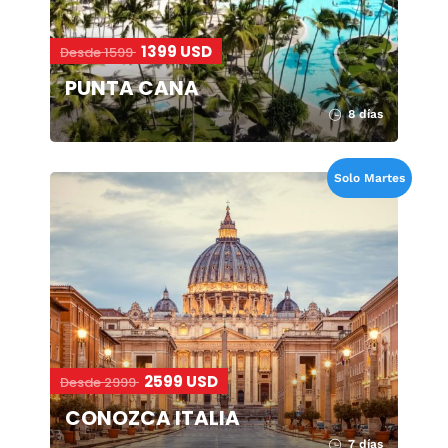
1399 USD
Desde 1599
PUNTA CANA
8 días
Solo Martes
2599 USD
Desde 2999
CONOZCA ITALIA
7 días