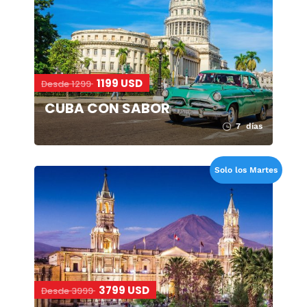
1199 USD
Desde 1299
CUBA CON SABOR
7 días
Solo los Martes
3799 USD
Desde 3999