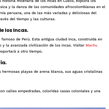
 historia milenaria de los incas en Cusco, explora los
úsica y la danza de las comunidades afrocolombianas en el
omía peruana, una de las más variadas y deliciosas del
ravés del tiempo y las culturas.
e los Incas.
s famoso de Perú. Esta antigua ciudad inca, construida en
o y la avanzada civilización de los incas. Visitar
Machu
nsportará a otro tiempo.
ia.
 hermosas playas de arena blanca, sus aguas cristalinas
on calles empedradas, coloridas casas coloniales y una