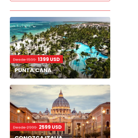
1399 USD
Desde 1599
PUNTA CANA
2599 USD
Desde 2999
CONOZCA ITALIA