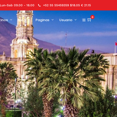
Lun-Sab 09.00 - 18.00
+52 55 55459359 $18.05 € 21.15
0
tinos
Blog
Paginas
Usuario