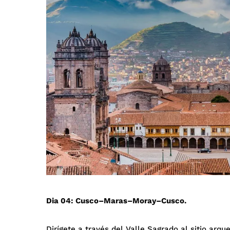
Dia 04: Cusco–Maras–Moray–Cusco.
Dirígete a través del Valle Sagrado al sitio arq