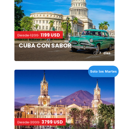
1199 USD
Desde 1299
CUBA CON SABOR
7 días
Solo los Martes
3799 USD
Desde 3999