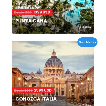
1399 USD
Desde 1599
PUNTA CANA
8 días
Solo Martes
2599 USD
Desde 2999
CONOZCA ITALIA
7 días