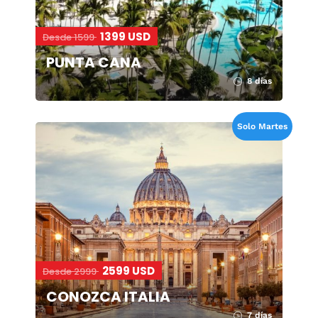
1399 USD
Desde 1599
PUNTA CANA
8 días
Solo Martes
2599 USD
Desde 2999
CONOZCA ITALIA
7 días