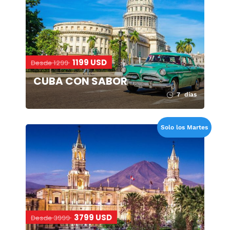
1199 USD
Desde 1299
CUBA CON SABOR
7 días
Solo los Martes
3799 USD
Desde 3999