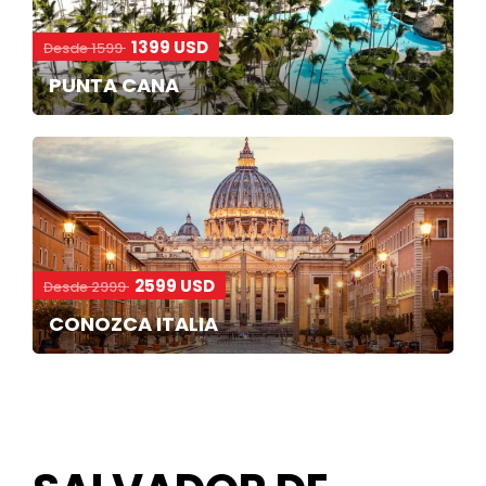
1399 USD
Desde 1599
PUNTA CANA
2599 USD
Desde 2999
CONOZCA ITALIA