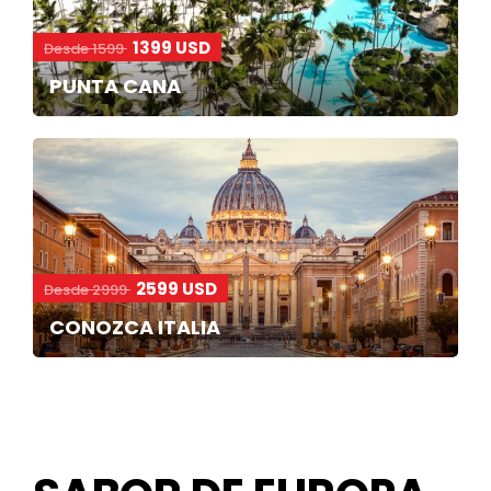
1399 USD
Desde 1599
PUNTA CANA
2599 USD
Desde 2999
CONOZCA ITALIA