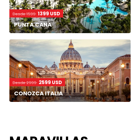
1399 USD
Desde 1599
PUNTA CANA
2599 USD
Desde 2999
CONOZCA ITALIA