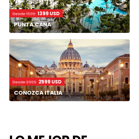
1399 USD
Desde 1599
PUNTA CANA
2599 USD
Desde 2999
CONOZCA ITALIA