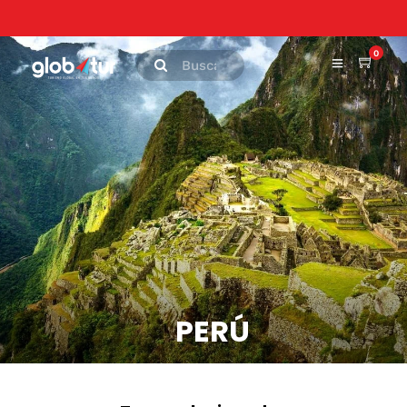
0
PERÚ