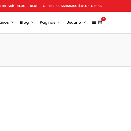
Lun-Sab 09.00 - 18.00
+52 55 55459359 $18.05 € 21.15
0
tinos
Blog
Paginas
Usuario