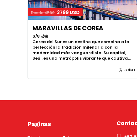
3799 USD
Desde 4599
MARAVILLAS DE COREA
6/8 🌙☀️
Corea del Sur es un destino que combina a la
perfección la tradición milenaria con la
modernidad más vanguardista. Su capital,
Seúl, es una metrópolis vibrante que cautiva…
8 días
Conta
Paginas
+52 