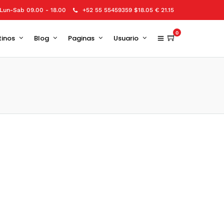
Lun-Sab 09.00 - 18.00
+52 55 55459359 $18.05 € 21.15
0
tinos
Blog
Paginas
Usuario