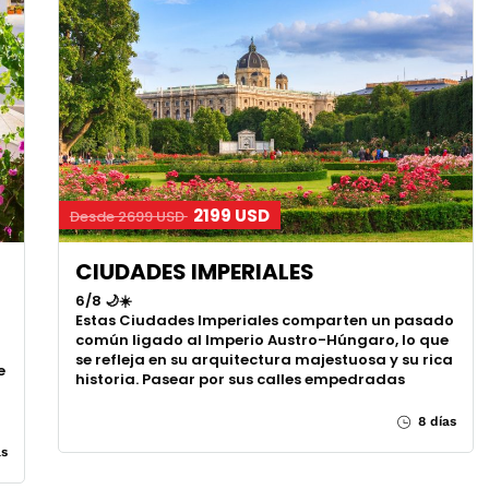
2199 USD
Desde 2699 USD
CIUDADES IMPERIALES
6/8 🌙☀️
Estas Ciudades Imperiales comparten un pasado
común ligado al Imperio Austro-Húngaro, lo que
se refleja en su arquitectura majestuosa y su rica
e
historia. Pasear por sus calles empedradas
8 días
as