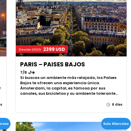
2399 USD
Desde 2699
PARIS – PAISES BAJOS
7/8 🌙☀️
Si buscas un ambiente más relajado, los Países
Bajos te ofrecen una experiencia única.
r
Ámsterdam, la capital, es famosa por sus
canales, sus bicicletas y su ambiente tolerante…
as
8 días
ernes
Solo Miercoles