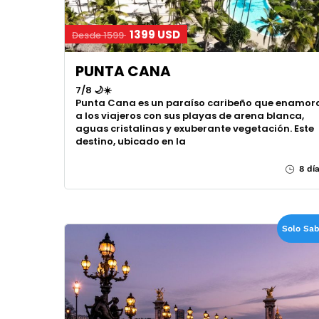
1399 USD
Desde 1599
PUNTA CANA
7/8 🌙☀️
Punta Cana es un paraíso caribeño que enamor
a los viajeros con sus playas de arena blanca,
aguas cristalinas y exuberante vegetación. Este
destino, ubicado en la
8 dí
Solo Sa