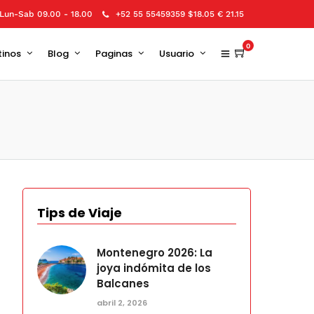
Lun-Sab 09.00 - 18.00
+52 55 55459359 $18.05 € 21.15
0
tinos
Blog
Paginas
Usuario
Tips de Viaje
Montenegro 2026: La
joya indómita de los
Balcanes
abril 2, 2026