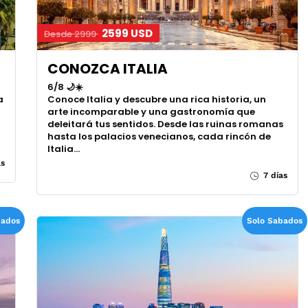
2599 USD
Desde 2999
CONOZCA ITALIA
6/8 🌙☀️
a
Conoce Italia y descubre una rica historia, un
arte incomparable y una gastronomía que
deleitará tus sentidos. Desde las ruinas romanas
hasta los palacios venecianos, cada rincón de
Italia…
as
7 días
bados
Solo Sabados