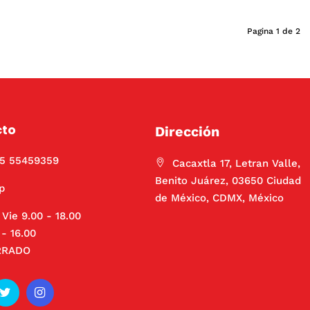
Pagina 1 de 2
cto
Dirección
55 55459359
Cacaxtla 17, Letran Valle,
Benito Juárez, 03650 Ciudad
p
de México, CDMX, México
 Vie 9.00 - 18.00
- 16.00
RRADO