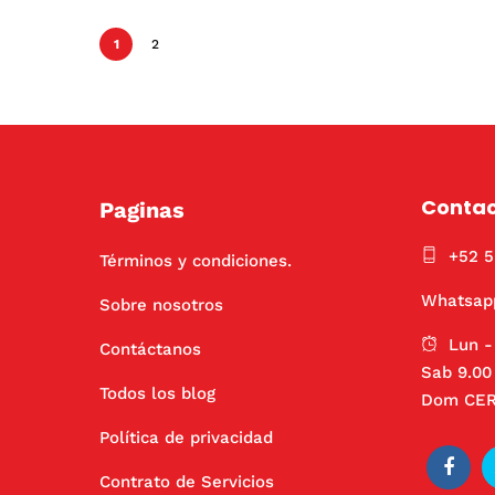
1
2
Conta
Paginas
+52 
Términos y condiciones.
Whatsap
Sobre nosotros
Lun -
Contáctanos
Sab 9.00 
Todos los blog
Dom CE
Política de privacidad
Contrato de Servicios