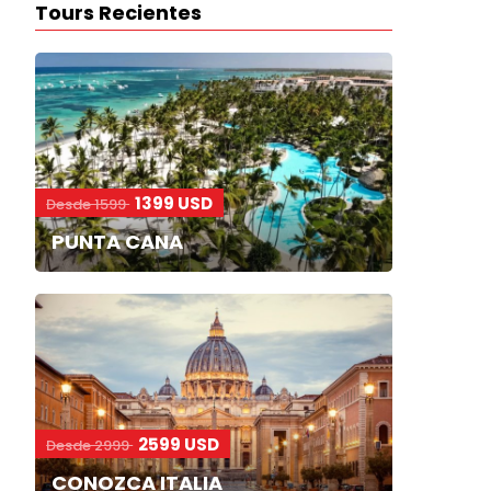
Tours Recientes
1399 USD
Desde 1599
PUNTA CANA
2599 USD
Desde 2999
CONOZCA ITALIA