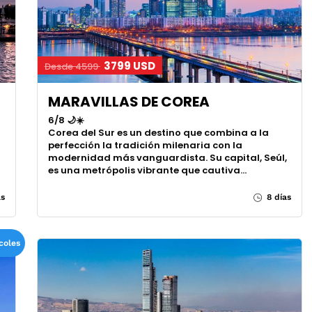
3799 USD
Desde 4599
MARAVILLAS DE COREA
6/8 🌙☀️
Corea del Sur es un destino que combina a la
n
perfección la tradición milenaria con la
modernidad más vanguardista. Su capital, Seúl,
es una metrópolis vibrante que cautiva…
as
8 días
coles