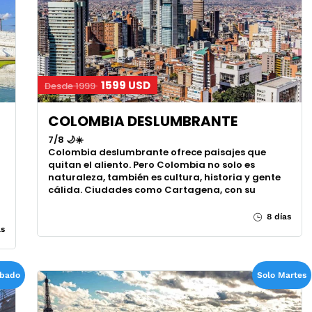
1599 USD
Desde 1999
COLOMBIA DESLUMBRANTE
7/8 🌙☀️
Colombia deslumbrante ofrece paisajes que
quitan el aliento. Pero Colombia no solo es
naturaleza, también es cultura, historia y gente
cálida. Ciudades como Cartagena, con su
8 días
as
abado
Solo Martes