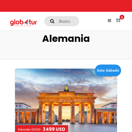
0
Alemania
Solo Sábado
3499 USD
Desde 3999