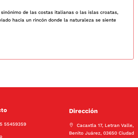
sinónimo de las costas italianas o las islas croatas,
iado hacia un rincón donde la naturaleza se siente
cto
Dirección
55 55459359
Cacaxtla 17, Letran Valle,
Benito Juárez, 03650 Ciudad
p