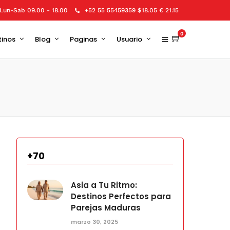
Lun-Sab 09.00 - 18.00
+52 55 55459359 $18.05 € 21.15
0
tinos
Blog
Paginas
Usuario
+70
Asia a Tu Ritmo:
Destinos Perfectos para
Parejas Maduras
marzo 30, 2025