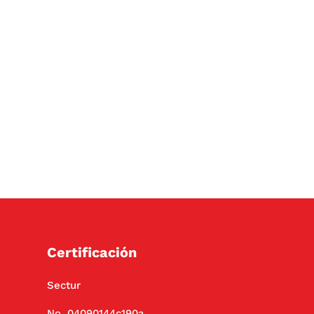
Certificación
Sectur
No. 04090144c190a