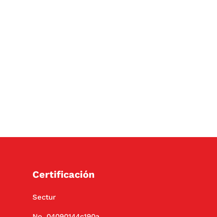
Certificación
Sectur
No. 04090144c190a