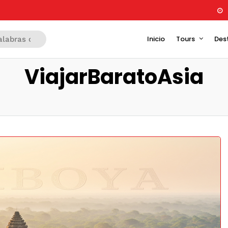
Inicio
Tours
Des
ViajarBaratoAsia