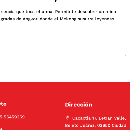
iencia que toca el alma. Permítete descubrir un reino
sagradas de Angkor, donde el Mekong susurra leyendas
cto
Dirección
55 55459359
Cacaxtla 17, Letran Valle,
Benito Juárez, 03650 Ciudad
p