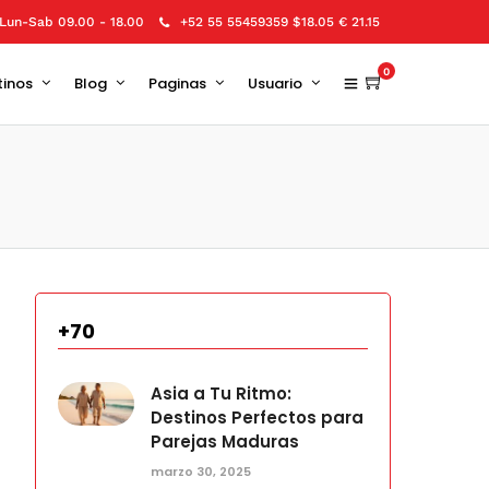
Lun-Sab 09.00 - 18.00
+52 55 55459359 $18.05 € 21.15
0
tinos
Blog
Paginas
Usuario
+70
Asia a Tu Ritmo:
Destinos Perfectos para
Parejas Maduras
marzo 30, 2025