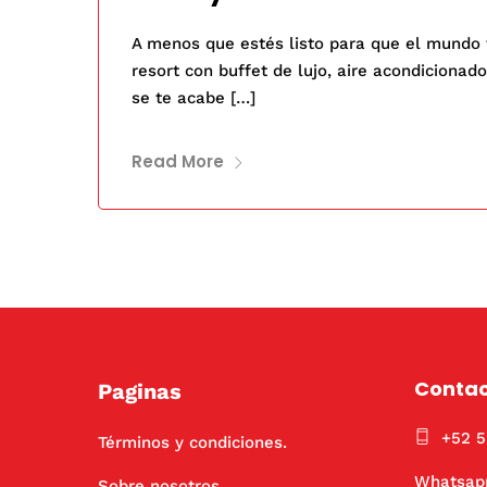
A menos que estés listo para que el mundo 
resort con buffet de lujo, aire acondicionad
se te acabe […]
Read More
Conta
Paginas
+52 
Términos y condiciones.
Whatsap
Sobre nosotros