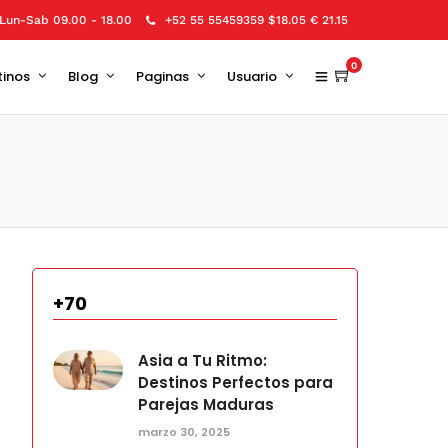
Lun-Sab 09.00 - 18.00
+52 55 55459359 $18.05 € 21.15
0
tinos
Blog
Paginas
Usuario
+70
Asia a Tu Ritmo:
Destinos Perfectos para
Parejas Maduras
marzo 30, 2025