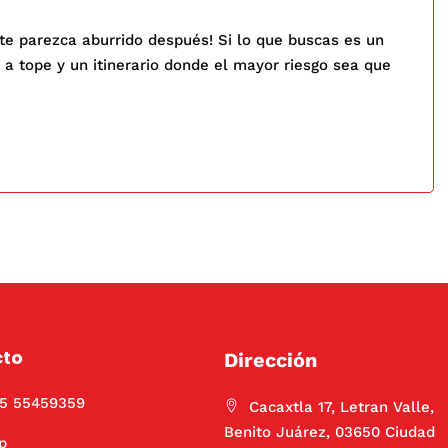
te parezca aburrido después! Si lo que buscas es un
o a tope y un itinerario donde el mayor riesgo sea que
cto
Dirección
55 55459359
Cacaxtla 17, Letran Valle,
Benito Juárez, 03650 Ciudad
p