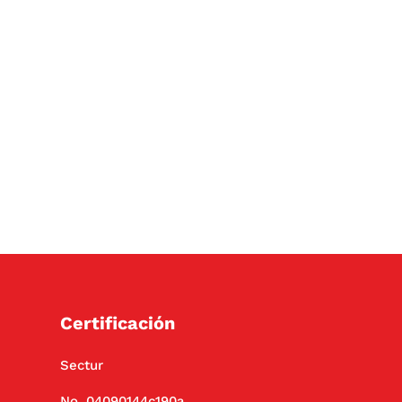
Certificación
Sectur
No. 04090144c190a