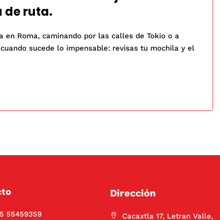
 de ruta.
a en Roma, caminando por las calles de Tokio o a
 cuando sucede lo impensable: revisas tu mochila y el
cto
Dirección
55 55459359
Cacaxtla 17, Letran Valle,