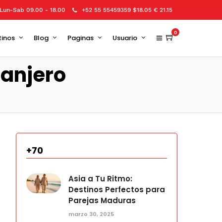
Lun-Sab 09.00 - 18.00
+52 55 55459359 $18.05 € 21.15
0
tinos
Blog
Paginas
Usuario
ranjero
+70
Asia a Tu Ritmo:
Destinos Perfectos para
Parejas Maduras
marzo 30, 2025