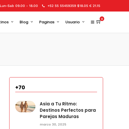
Lun-Sab 09.00 - 18.00
+52 55 55459359 $18.05 € 21.15
0
tinos
Blog
Paginas
Usuario
+70
Asia a Tu Ritmo:
Destinos Perfectos para
Parejas Maduras
marzo 30, 2025