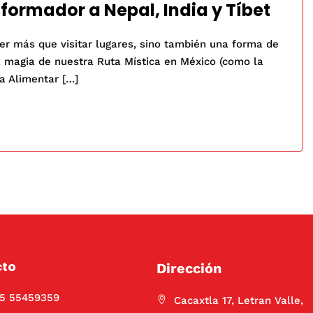
sformador a Nepal, India y Tíbet
er más que visitar lugares, sino también una forma de
 magia de nuestra Ruta Mística en México (como la
a Alimentar […]
cto
Dirección
55 55459359
Cacaxtla 17, Letran Valle,