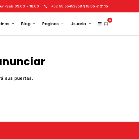
un-Sab 09.00 - 18.00
+52 55 55459359 $18.05 € 21.15
0
tinos
Blog
Paginas
Usuario
anunciar
rá sus puertas.