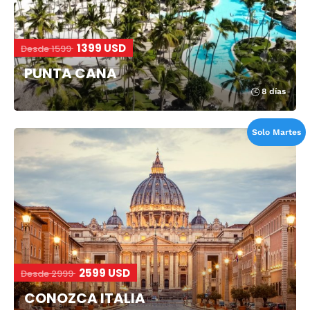
1399 USD
Desde 1599
PUNTA CANA
8 días
Solo Martes
2599 USD
Desde 2999
CONOZCA ITALIA