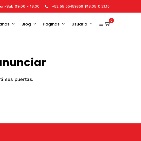
un-Sab 09.00 - 18.00
+52 55 55459359 $18.05 € 21.15
0
tinos
Blog
Paginas
Usuario
anunciar
rá sus puertas.